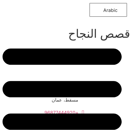
Arabic
قصص النجاح
مركز ريجس للأعمال، الطابق الثاني، مبنى تميمة،
طريق النهضة، الوطية، ص.ب 395 مكتب 118 -
مسقط، عمان
+96877444920
info@shawamikhalezz.com
customersupport@shawamikhalezz.com