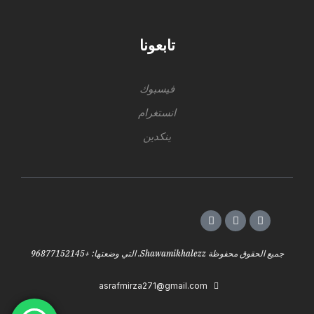
تابعونا
فيسبوك
انستغرام
ينكدين
جميع الحقوق محفوظة Shawamikhalezz. التي وضعتها: +96877152145
asrafmirza271@gmail.com