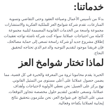
خدماتنا:
بدءًا من تأسيس الأعمال وصياغة العقود وحتى التقاضي وتسوية
المنازعات، تقدم شركة شوامخ العز للملكية الفكرية والاستشارات
مجموعة واسعة من الخدمات القانونية المصممة لتلبية مجموعة
كاملة من احتياجات عملائنا. سواء كنت شركة ناشئة تواجه تعقيدات
إطلاق مشروع جديد أو شركة راسخة تسعى إلى حماية مصالحك،
فإن فريقنا موجود لتقديم التوجيه والدعم الذي تحتاجه لتحقيق
النجاح.
لماذا تختار شوامخ العز
الخبرة: يقدم محامونا ثروة من المعرفة والخبرة في كل قضية، مما
يضمن حصول عملائنا على أعلى مستوى من التمثيل القانوني.
نهج يركز على العميل: نحن نعطي الأولوية لاحتياجات وأهداف
عملائنا، ونسعى جاهدين لتقديم حلول مخصصة تتجاوز التوقعات.
مبني على النتائج: في شوامخ العز، نحن ملتزمون بتحقيق نتائج
إيجابية لعملائنا بكفاءة وفعالية.